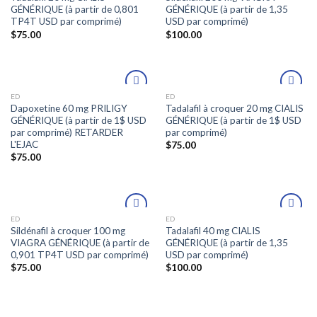
à la liste
à la liste
GÉNÉRIQUE (à partir de 0,801
GÉNÉRIQUE (à partir de 1,35
de
de
TP4T USD par comprimé)
USD par comprimé)
souhaits
souhaits
$
75.00
$
100.00
ED
ED
Ajouter
Ajouter
Dapoxetine 60 mg PRILIGY
Tadalafil à croquer 20 mg CIALIS
à la liste
à la liste
GÉNÉRIQUE (à partir de 1$ USD
GÉNÉRIQUE (à partir de 1$ USD
de
de
par comprimé) RETARDER
par comprimé)
souhaits
souhaits
L'EJAC
$
75.00
$
75.00
ED
ED
Ajouter
Ajouter
Sildénafil à croquer 100 mg
Tadalafil 40 mg CIALIS
à la liste
à la liste
VIAGRA GÉNÉRIQUE (à partir de
GÉNÉRIQUE (à partir de 1,35
de
de
0,901 TP4T USD par comprimé)
USD par comprimé)
souhaits
souhaits
$
75.00
$
100.00