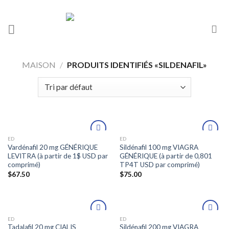
MAISON
/
PRODUITS IDENTIFIÉS «SILDENAFIL»
ED
ED
Ajouter
Ajouter
Vardénafil 20 mg GÉNÉRIQUE
Sildénafil 100 mg VIAGRA
à la liste
à la liste
LEVITRA (à partir de 1$ USD par
GÉNÉRIQUE (à partir de 0,801
de
de
comprimé)
TP4T USD par comprimé)
souhaits
souhaits
$
67.50
$
75.00
ED
ED
Ajouter
Ajouter
Tadalafil 20 mg CIALIS
Sildénafil 200 mg VIAGRA