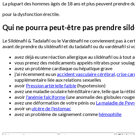
La plupart des hommes âgés de 18 ans et plus peuvent prendre du si
pour la dysfonction érectile.
Qui ne pourra peut-être pas prendre
sil
Le Sildénafil & Tadalafil ou le Vardénafil ne conviennent pas à c
avant de prendre du sildénafil et du tadalafil ou du vardénafil si vo
avez déjà eu une réaction allergique au sildénafil ou à tou
vous prenez des médicaments appelés nitrates pour soulage
avez un problème cardiaque ou hépatique grave
j'ai récemment eu un
accident vasculaire cérébral
,
crise ca
supplémentaire liée aux relations sexuelles
avoir
Pression artérielle faible
(hypotension)
avez une maladie oculaire héréditaire rare, telle que la réti
avoir
l'anémie falciforme
(une anomalie des globules rouges)
avez une déformation de votre pénis ou
La maladie de Peyr
avoir un
ulcère de l'estomac
avez un problème de saignement comme
hémophilie