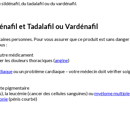
ldénafil, du tadalafil ou du vardénafil.
dénafil et Tadalafil ou Vardénafil
ertaines personnes. Pour vous assurer que ce produit est sans dang
us :
t autre médicament
r les douleurs thoraciques (
angine
)
rdiaque
ou un problème cardiaque – votre médecin doit vérifier soi
nite pigmentaire
, la leucémie (cancer des cellules sanguines) ou
myélome multiple
onie
(pénis courbé)