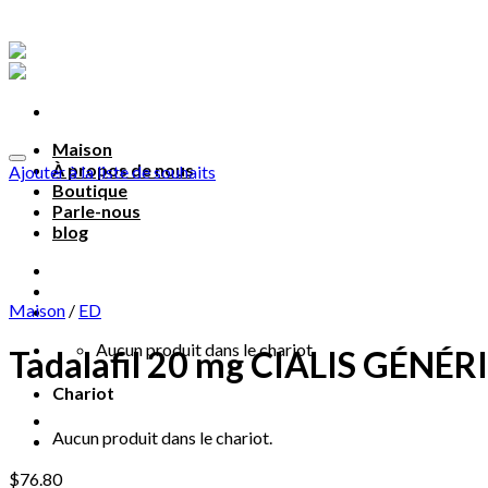
Aller
au
contenu
Maison
À propos de nous
Ajouter à la liste de souhaits
Boutique
Parle-nous
blog
Parle-nous
Maison
/
ED
Aucun produit dans le chariot.
Tadalafil 20 mg CIALIS GÉNÉR
Chariot
Aucun produit dans le chariot.
$
76.80