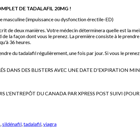
MPLET DE TADALAFIL 20MG !
elle masculine (impuissance ou dysfonction érectile-ED)
rescrit de deux manières. Votre médecin déterminera quelle est la me
de la façon dont vous le prenez. La première consiste à le prendre
squ'à 36 heures.
ndre du tadalafil régulièrement, une fois par jour. Si vous le prene
LÉS DANS DES BLISTERS AVEC UNE DATE D'EXPIRATION MI
PUIS L'ENTREPÔT DU CANADA PAR XPRESS POST SUIVI (PO
a
,
sildénafil
,
tadalafil
,
viagra