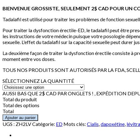
BIENVENUE GROSSISTE, SEULEMENT 2$ CAD POUR UN CO
Tadalafil est utilisé pour traiter les problèmes de fonction sexu
Pour traiter la dysfonction érectile-ED, le tadalafil peut être p
les instructions de votre médecin puisque votre posologie dépend 
sexuelle. L'effet du tadalafil sur la capacité sexuelle peut durer ju
La deuxième façon de traiter la dysfonction érectile consiste à pre
moment entre vos doses.
TOUS NOS PRODUITS SONT AUTORISÉS PAR LA FDA, SCEL
SÉLECTIONNEZ LA QUANTITÉ
AUSSI BAS QUE 2$ CAD PAR ONGLETS ! , EXPÉDITION DE
Total du produit
Total des options
Total
Ajouter au panier
UGS :
ZH2LV
Catégorie:
ED
Mots clés:
Cialis
,
dapoxétine
,
lévitr